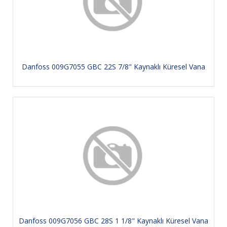
Danfoss 009G7055 GBC 22S 7/8" Kaynaklı Küresel Vana
Danfoss 009G7056 GBC 28S 1 1/8" Kaynaklı Küresel Vana