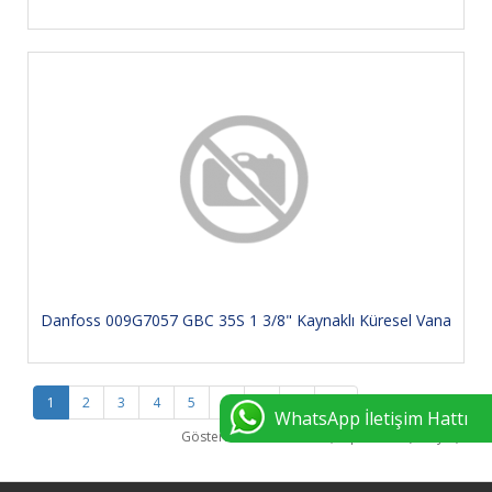
Danfoss 009G7057 GBC 35S 1 3/8" Kaynaklı Küresel Vana
1
2
3
4
5
6
7
>
>|
WhatsApp İletişim Hattı
Gösterilen: 1 ile 15 arası, toplam: 99 (7 Sayfa)