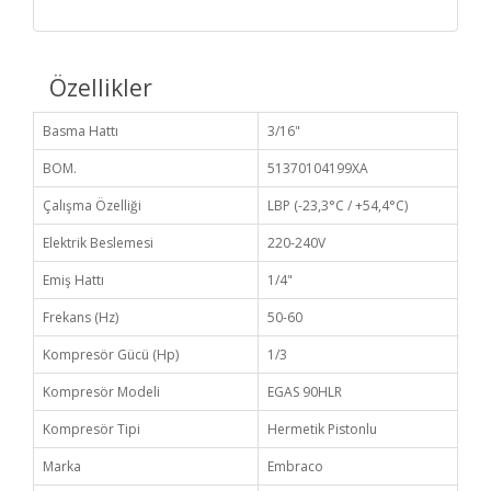
Özellikler
Basma Hattı
3/16"
BOM.
51370104199XA
Çalışma Özelliği
LBP (-23,3°C / +54,4°C)
Elektrik Beslemesi
220-240V
Emiş Hattı
1/4"
Frekans (Hz)
50-60
Kompresör Gücü (Hp)
1/3
Kompresör Modeli
EGAS 90HLR
Kompresör Tipi
Hermetik Pistonlu
Marka
Embraco