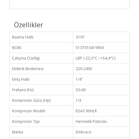
Özellikler
Basma Hattı
3/16"
BOM.
51370104199XA
Çalışma Özelliği
LBP (-23,3°C / +54,4°C)
Elektrik Beslemesi
220-240V
Emiş Hattı
1/4"
Frekans (Hz)
50-60
Kompresör Gücü (Hp)
1/3
Kompresör Modeli
EGAS 90HLR
Kompresör Tipi
Hermetik Pistonlu
Marka
Embraco