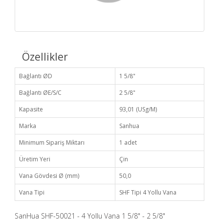
Özellikler
Bağlantı ØD
1 5/8"
Bağlantı ØE/S/C
2 5/8"
Kapasite
93,01 (USg/M)
Marka
Sanhua
Minimum Sipariş Miktarı
1 adet
Üretim Yeri
Çin
Vana Gövdesi Ø (mm)
50,0
Vana Tipi
SHF Tipi 4 Yollu Vana
SanHua SHF-50021 - 4 Yollu Vana 1 5/8" - 2 5/8"